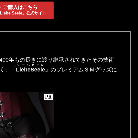
・ご購入はこちら
iebe Seele」公式サイト
400年もの長きに渡り継承されてきたその技術
リーベゼーレ
く、
「
LiebeSeele
」
のプレミアムＳＭグッズに