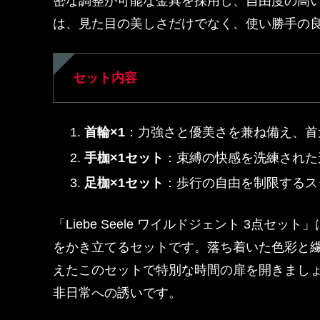
密な調整が可能な金具を採用し、自由度の高
は、見た目の美しさだけでなく、使い勝手の
セット内容
首輪×1
：力強さと優美さを兼ね備え、首
手枷×1セット
：束縛の快感を洗練された
足枷×1セット
：歩行の自由を制限するス
「Liebe Seele ワイルドジェント 3点
をかき立てるセットです。落ち着いた色彩と
えたこのセットで特別な時間の扉を開きまし
非日常への誘いです。