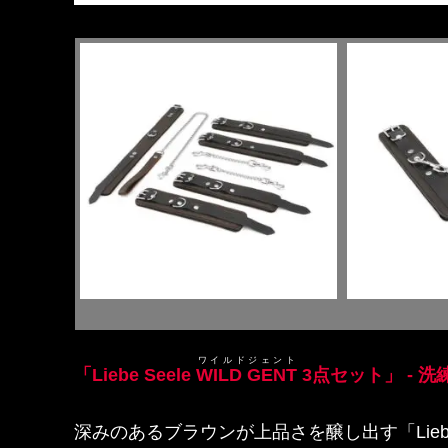
ワイルドジェント
「Liebe Seele
WILD GENT
3点セット」 - 
深みのあるブラウンが上品さを醸し出す「Liebe