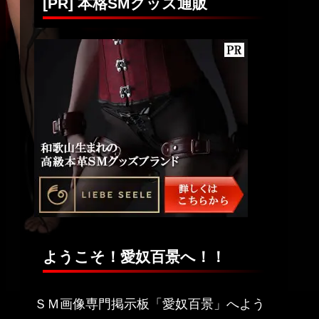
[PR] 本格SMグッズ通販
ようこそ！愛奴百景へ！！
ＳＭ画像専門掲示板「愛奴百景」へよう