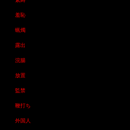
羞恥
蝋燭
露出
浣腸
放置
監禁
鞭打ち
外国人