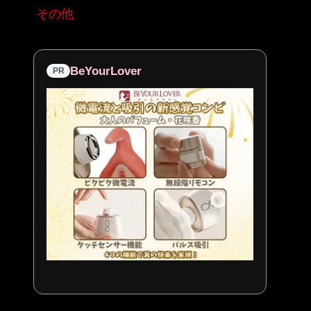
その他
BeYourLover
PR