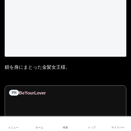
鎖を身にまとった金髪女王様。
BeYourLover
PR
メニュー
ホーム
検索
トップ
サイドバー